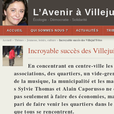
L’Avenir à Villeju
Écologie - Démocratie - Solidarité
ACCUEIL
QUI SOMMES NOUS ?
ACTUALITÉS
TRI
Accueil
>
Thémes
>
Jeunesse, loisirs, culture
>
Incroyable succès des Villejui’Fêtes
Incroyable succès des Villeju
En concentrant en centre-ville les
associations, des quartiers, un vide-gren
de la musique, la municipalité et les ma
s Sylvie Thomas et Alain Caporusso ne 
pas seulement à faire des économies, mai
pari de faire venir les quartiers dans le
que tous se rencontrent.