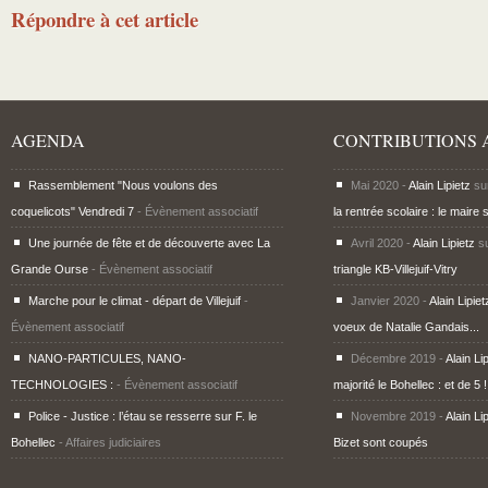
Répondre à cet article
AGENDA
CONTRIBUTIONS 
Rassemblement "Nous voulons des
Mai 2020 -
Alain Lipietz
su
coquelicots" Vendredi 7
- Évènement associatif
la rentrée scolaire : le maire 
Une journée de fête et de découverte avec La
Avril 2020 -
Alain Lipietz
s
Grande Ourse
- Évènement associatif
triangle KB-Villejuif-Vitry
Marche pour le climat - départ de Villejuif
-
Janvier 2020 -
Alain Lipiet
Évènement associatif
voeux de Natalie Gandais...
NANO-PARTICULES, NANO-
Décembre 2019 -
Alain Li
TECHNOLOGIES :
- Évènement associatif
majorité le Bohellec : et de 5 !
Police - Justice : l’étau se resserre sur F. le
Novembre 2019 -
Alain Li
Bohellec
- Affaires judiciaires
Bizet sont coupés