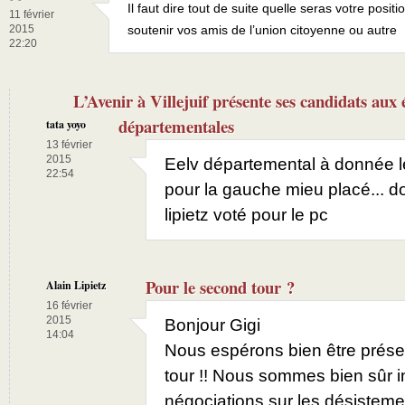
Il faut dire tout de suite quelle seras votre positi
11 février
2015
soutenir vos amis de l’union citoyenne ou autre
22:20
L’Avenir à Villejuif présente ses candidats aux 
départementales
tata yoyo
13 février
2015
Eelv départemental à donnée le
22:54
pour la gauche mieu placé... do
lipietz voté pour le pc
Pour le second tour ?
Alain Lipietz
16 février
2015
Bonjour Gigi
14:04
Nous espérons bien être prés
tour !! Nous sommes bien sûr i
négociations sur les désistem