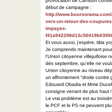
provocation de Cambon contre
début de campagne :
http://www.boursorama.com/a
vers-un-retour-des-coupures
impayes-
f41a942298d13c50419b0395
Et vous aussi, j’espère, tâta yo
Je comprends maintenant pourq
l’Union citoyenne villejuifoise
dès septembre, qu’elle ne voula
Union citoyenne au niveau dép
un affrontement "droite contre
Edouard Obadia et Mme Ducellie
consigne venant de plus haut !
Le vrai problème est au troisiè
le PCF et le PS ne peuvent pl