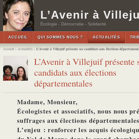
L’Avenir à Villeju
Écologie - Démocratie - Solidarité
ACCUEIL
QUI SOMMES NOUS ?
ACTUALITÉS
TRI
Accueil
>
Actualités
>
L’Avenir à Villejuif présente ses candidats aux élections département
L’Avenir à Villejuif présente 
candidats aux élections
départementales
Madame, Monsieur,
Écologistes et associatifs, nous nous pr
suffrages aux élections départementale
L’enjeu : renforcer les acquis écologiqu