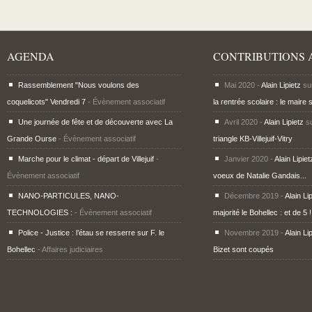
AGENDA
CONTRIBUTIONS 
Rassemblement "Nous voulons des
Mai 2020 -
Alain Lipietz
su
coquelicots" Vendredi 7
- Évènement associatif
la rentrée scolaire : le maire 
Une journée de fête et de découverte avec La
Avril 2020 -
Alain Lipietz
s
Grande Ourse
- Évènement associatif
triangle KB-Villejuif-Vitry
Marche pour le climat - départ de Villejuif
-
Janvier 2020 -
Alain Lipiet
Évènement associatif
voeux de Natalie Gandais...
NANO-PARTICULES, NANO-
Décembre 2019 -
Alain Li
TECHNOLOGIES :
- Évènement associatif
majorité le Bohellec : et de 5 !
Police - Justice : l’étau se resserre sur F. le
Novembre 2019 -
Alain Li
Bohellec
- Affaires judiciaires
Bizet sont coupés