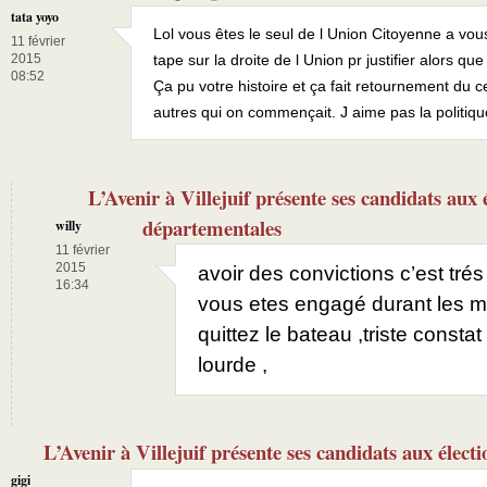
tata yoyo
Lol vous êtes le seul de l Union Citoyenne a vo
11 février
2015
tape sur la droite de l Union pr justifier alors q
08:52
Ça pu votre histoire et ça fait retournement du c
autres qui on commençait. J aime pas la politiqu
L’Avenir à Villejuif présente ses candidats aux 
départementales
willy
11 février
2015
avoir des convictions c’est tré
16:34
vous etes engagé durant les m
quittez le bateau ,triste constat
lourde ,
L’Avenir à Villejuif présente ses candidats aux élec
gigi