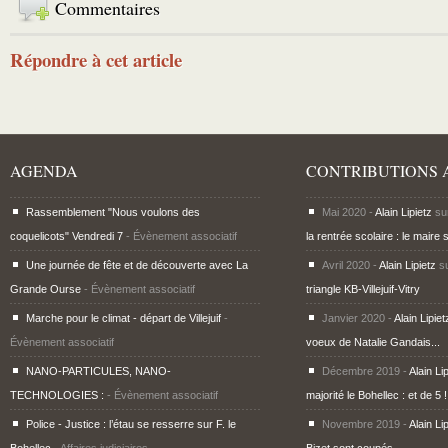
Commentaires
Répondre à cet article
AGENDA
CONTRIBUTIONS 
Rassemblement "Nous voulons des
Mai 2020 -
Alain Lipietz
su
coquelicots" Vendredi 7
- Évènement associatif
la rentrée scolaire : le maire 
Une journée de fête et de découverte avec La
Avril 2020 -
Alain Lipietz
s
Grande Ourse
- Évènement associatif
triangle KB-Villejuif-Vitry
Marche pour le climat - départ de Villejuif
-
Janvier 2020 -
Alain Lipiet
Évènement associatif
voeux de Natalie Gandais...
NANO-PARTICULES, NANO-
Décembre 2019 -
Alain Li
TECHNOLOGIES :
- Évènement associatif
majorité le Bohellec : et de 5 !
Police - Justice : l’étau se resserre sur F. le
Novembre 2019 -
Alain Li