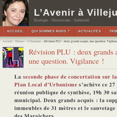
L’Avenir à Villeju
Écologie - Démocratie - Solidarité
ACCUEIL
QUI SOMMES NOUS ?
ACTUALITÉS
TRI
Accueil
>
Thémes
>
Urbanisme
>
Révision PLU : deux grands acquis, une question. Vigilanc
Révision PLU : deux grands 
une question. Vigilance !
La
seconde phase de concertation sur la
Plan Local d’Urbanisme
s’achève
ce 27
réunion publique de synthèse, 19h 30 sa
municipal
. Deux grands acquis : la sup
immeubles de 31 mètres et le sauvetage 
des Maraichers.