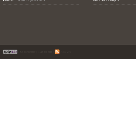
Bohellec
- Affaires judiciaires
Bizet sont coupés
|
Se connecter
|
Plan du site
|
RSS 2.0