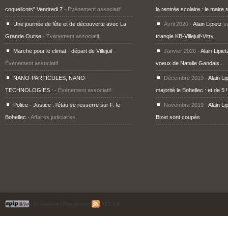
coquelicots" Vendredi 7
- Évènement associatif
la rentrée scolaire : le maire 
Une journée de fête et de découverte avec La
Avril 2020 -
Alain Lipietz
s
Grande Ourse
- Évènement associatif
triangle KB-Villejuif-Vitry
Marche pour le climat - départ de Villejuif
-
Janvier 2020 -
Alain Lipiet
Évènement associatif
voeux de Natalie Gandais...
NANO-PARTICULES, NANO-
Décembre 2019 -
Alain Li
TECHNOLOGIES :
- Évènement associatif
majorité le Bohellec : et de 5 !
Police - Justice : l’étau se resserre sur F. le
Novembre 2019 -
Alain Li
Bohellec
- Affaires judiciaires
Bizet sont coupés
|
Se connecter
|
Plan du site
|
RSS 2.0