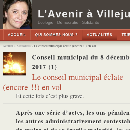
L’Avenir à Villeju
Écologie - Démocratie - Solidarité
ACCUEIL
QUI SOMMES NOUS ?
ACTUALITÉS
TRI
Accueil
>
Actualités
>
Le conseil municipal éclate (encore !!) en vol
Conseil municipal du 8 décemb
2017 (1)
Le conseil municipal éclate
(encore !!) en vol
Et cette fois c’est plus grave.
Après une série d’actes, les uns pénale
les autres administrativement contestab
du maire et de sa fragile majorité, les c