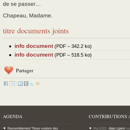
de se passer…
Chapeau, Madame.
titre documents joints
info document
(
PDF – 342.2 ko
)
info document
(
PDF – 518.5 ko
)
Partager
AGENDA
CONTRIBUTIONS 
Rassemblement "Nous voulons des
Mai 2020 -
Alain Lipietz
su