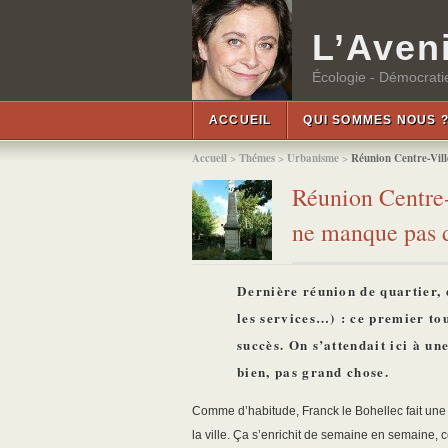
L’Aveni
Écologie - Démocratie
ACCUEIL
QUI SOMMES NOUS 
Accueil
>
Thémes
>
Urbanisme
>
Réunion Centre-Vill
Réunion Centre-
ne manque pas d
Dernière réunion de quartier, 
les services…) : ce premier to
succès. On s’attendait ici à un
bien, pas grand chose.
Comme d’habitude, Franck le Bohellec fait une 
la ville. Ça s’enrichit de semaine en semaine, c