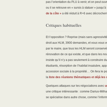
pas l’orientation du PLU à venir, et on peut ou
ou il se retrouve en « sursis à statuer » jusqu
de la côte »
a été réduit à R+6 avec décrochem
Critiques habituelles
Et l’opposition ? Reprise (mais sans agressivité
droit aux HLM, 3900 demandes, et vous vous vou
par le maire, que tous les HLM seront conservés,
rénovation de ce qui existe, et que dans les
nou
insiste qu’il n’y a pas seulement à construire d
étudiants, résorption de l’habitat insalubre, a
accession sociale à la propriété… On fera le po
la
liste des réunions thématiques et déjà le
Quelques attaques sur les négociations avec
u
une critique intéressante : comme Darius-Milhau
se spécialise dans autre chose, comme l’inform