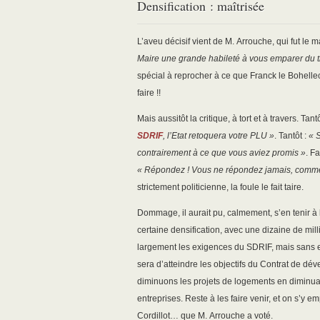
Densification : maîtrisée
L’aveu décisif vient de M. Arrouche, qui fut le 
Maire une grande habileté à vous emparer du tr
spécial à reprocher à ce que Franck le Bohellec vi
faire !!
Mais aussitôt la critique, à tort et à travers. Tant
SDRIF
, l’Etat retoquera votre PLU »
. Tantôt :
« S
contrairement à ce que vous aviez promis »
. F
« Répondez ! Vous ne répondez jamais, comme à 
strictement politicienne, la foule le fait taire.
Dommage, il aurait pu, calmement, s’en tenir à 
certaine densification, avec une dizaine de mill
largement les exigences du SDRIF, mais sans en 
sera d’atteindre les objectifs du Contrat de dév
diminuons les projets de logements en diminu
entreprises. Reste à les faire venir, et on s’y e
Cordillot… que M. Arrouche a voté.