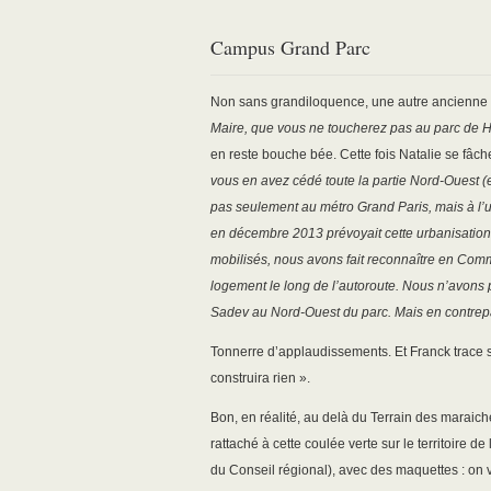
Campus Grand Parc
Non sans grandiloquence, une autre ancienne ma
Maire, que vous ne toucherez pas au parc de Ha
en reste bouche bée. Cette fois Natalie se fâc
vous en avez cédé toute la partie Nord-Ouest 
pas seulement au métro Grand Paris, mais à l’u
en décembre 2013 prévoyait cette urbanisation
mobilisés, nous avons fait reconnaître en Com
logement le long de l’autoroute. Nous n’avons p
Sadev au Nord-Ouest du parc. Mais en contrepar
Tonnerre d’applaudissements. Et Franck trace su
construira rien ».
Bon, en réalité, au delà du Terrain des maraicher
rattaché à cette coulée verte sur le territoire 
du Conseil régional), avec des maquettes : on