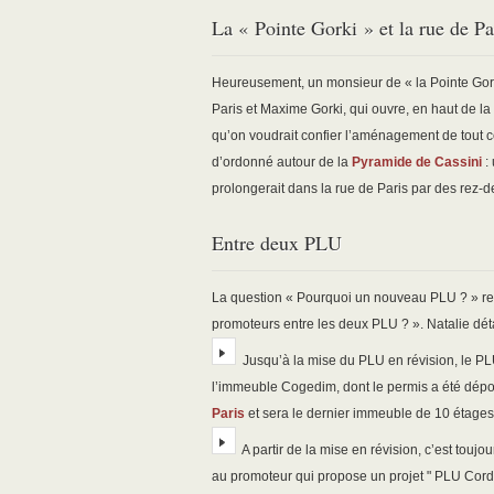
La « Pointe Gorki » et la rue de Pa
Heureusement, un monsieur de « la Pointe Gorki » 
Paris et Maxime Gorki, qui ouvre, en haut de la 
qu’on voudrait confier l’aménagement de tout 
d’ordonné autour de la
Pyramide de Cassini
: 
prolongerait dans la rue de Paris par des rez-
Entre deux PLU
La question « Pourquoi un nouveau PLU ? » revie
promoteurs entre les deux PLU ? ». Natalie déta
Jusqu’à la mise du PLU en révision, le PLU 
l’immeuble Cogedim, dont le permis a été dépos
Paris
et sera le dernier immeuble de 10 étages à
A partir de la mise en révision, c’est toujou
au promoteur qui propose un projet " PLU Cordil