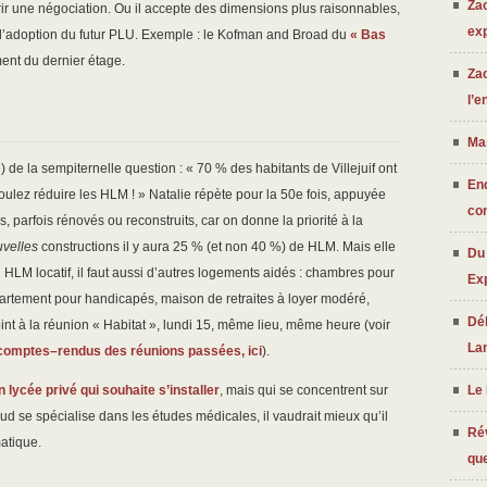
Zac
vrir une négociation. Ou il accepte des dimensions plus raisonnables,
exp
’à l’adoption du futur PLU. Exemple : le Kofman and Broad du
« Bas
ent du dernier étage.
Zac
l’e
Mas
) de la sempiternelle question : « 70 % des habitants de Villejuif ont
Enq
lez réduire les HLM ! » Natalie répète pour la 50e fois, appuyée
con
 parfois rénovés ou reconstruits, car on donne la priorité à la
velles
constructions il y aura 25 % (et non 40 %) de HLM. Mais elle
Du 
u HLM locatif, il faut aussi d’autres logements aidés : chambres pour
Ex
ppartement pour handicapés, maison de retraites à loyer modéré,
Déb
int à la réunion « Habitat », lundi 15, même lieu, même heure (voir
La
s comptes–rendus des réunions passées, ici
).
Le 
n lycée privé qui souhaite s’installer
, mais qui se concentrent sur
d se spécialise dans les études médicales, il vaudrait mieux qu’il
Rév
atique.
que