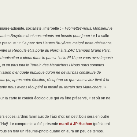
ire-adjointe, socialiste, interpelle :
« Promettez-nous, Monsieur le
utes Bruyères dont nos enfants ont besoin pour jouer ! »
La salle
he presque :
« Ce parc des Hautes Bruyères, malgré notre résistance,
(entre la Redoute et la porte du Nord) à la ZAC Campus Grand Parc,
rbanisation « pieds dans le parc » ! et le PLU que vous avez imposé
, et en plus tout le Terrain des Maraichers ! Nous nous sommes
mission d’enquête publique qu’on ne devait pas construire de
as pu, après notre élection, récupérer ce que vous aviez livré à la
tie nous avons récupéré la moitié du terrain des Maraichers ! »
r la carte le couloir écologique qui va être préservé, « et où on ne
s et des jardins familiaux de l’Épi d’or, un petit bois sera en outre
de l’Haÿ. Le compromis a été présenté
mardi à JP Huchon
(président
 vous en fera un résumé-photo quand on aura un peu de temps.