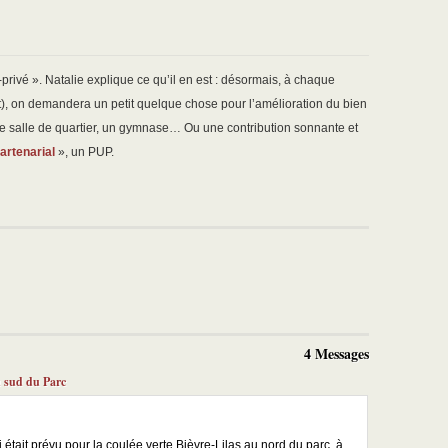
c-privé ». Natalie explique ce qu’il en est : désormais, à chaque
), on demandera un petit quelque chose pour l’amélioration du bien
e salle de quartier, un gymnase… Ou une contribution sonnante et
artenarial
», un PUP.
4 Messages
u sud du Parc
i était prévu pour la coulée verte Bièvre-Lilas au nord du parc, à