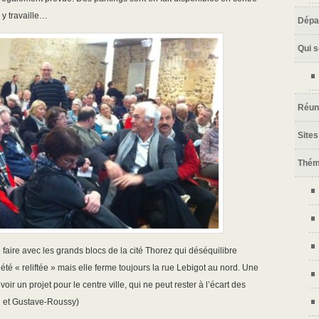
 y travaille…
Dépa
Qui 
Réun
Sites
Thé
faire avec les grands blocs de la cité Thorez qui déséquilibre
a été « reliftée » mais elle ferme toujours la rue Lebigot au nord. Une
ir un projet pour le centre ville, qui ne peut rester à l’écart des
n et Gustave-Roussy)