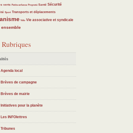
3
3
3
83
3
Sécurité
s verts
Santé
Petite enfance
Propreté
3
83
83
Transports et déplacements
ité
Sport
anisme
3
83
83
Vie associative et syndicale
Vélo
e ensemble
Rubriques
lités
Agenda local
Brèves de campagne
Brèves de mairie
Initiatives pour la planète
Les INFOlettres
Tribunes