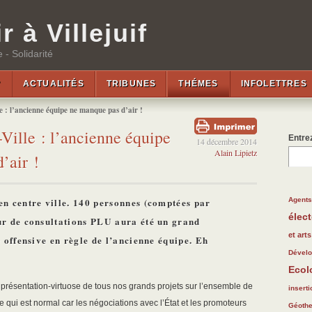
r à Villejuif
 - Solidarité
?
ACTUALITÉS
TRIBUNES
THÉMES
INFOLETTRES
e : l’ancienne équipe ne manque pas d’air !
Ville : l’ancienne équipe
Entrez
14 décembre 2014
Alain Lipietz
’air !
77/28
136/2
195/2
Agents 
en centre ville. 140 personnes (comptées par
élect
190/2
49/28
101/2
ur de consultations PLU aura été un grand
152/2
38/28
73/28
et arts
e offensive en règle de l’ancienne équipe. Eh
73/28
173/2
179/2
Dével
Ecol
66/28
70/28
présentation-virtuose de tous nos grands projets sur l’ensemble de
66/28
60/28
27/28
126/2
66/28
inserti
e qui est normal car les négociations avec l’État et les promoteurs
14/28
107/2
63/28
82/28
96/28
Géoth