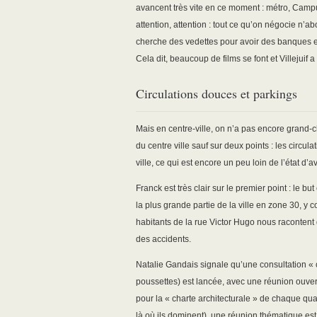
avancent très vite en ce moment : métro, Cam
attention, attention : tout ce qu’on négocie n’a
cherche des vedettes pour avoir des banques et
Cela dit, beaucoup de films se font et Villejuif a
Circulations douces et parkings
Mais en centre-ville, on n’a pas encore grand-
du centre ville sauf sur deux points : les circul
ville, ce qui est encore un peu loin de l’état d
Franck est très clair sur le premier point : le 
la plus grande partie de la ville en zone 30, y
habitants de la rue Victor Hugo nous racontent 
des accidents.
Natalie Gandais signale qu’une consultation « c
poussettes) est lancée, avec une réunion ouvert
pour la « charte architecturale » de chaque qu
là où ils dominent), une réunion thématique es