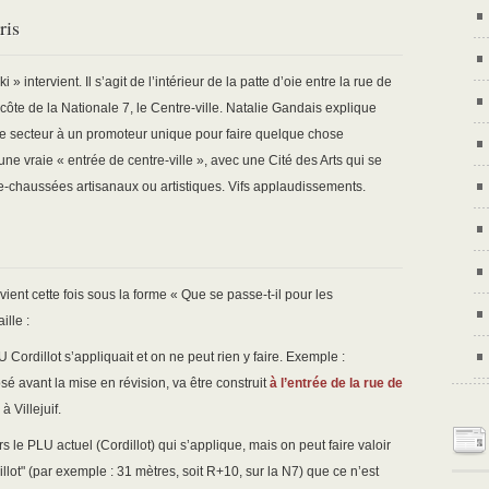
ris
intervient. Il s’agit de l’intérieur de la patte d’oie entre la rue de
côte de la Nationale 7, le Centre-ville. Natalie Gandais explique
ce secteur à un promoteur unique pour faire quelque chose
une vraie « entrée de centre-ville », avec une Cité des Arts qui se
de-chaussées artisanaux ou artistiques. Vifs applaudissements.
nt cette fois sous la forme « Que se passe-t-il pour les
ille :
Cordillot s’appliquait et on ne peut rien y faire. Exemple :
é avant la mise en révision, va être construit
à l’entrée de la rue de
 Villejuif.
rs le PLU actuel (Cordillot) qui s’applique, mais on peut faire valoir
lot" (par exemple : 31 mètres, soit R+10, sur la N7) que ce n’est