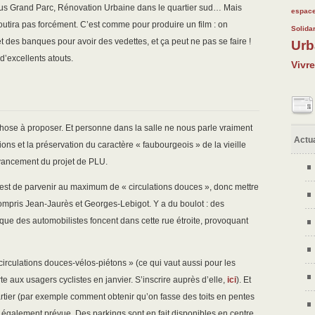
pus Grand Parc, Rénovation Urbaine dans le quartier sud… Mais
54/28
25/28
87/28
129/2
61/28
espace
boutira pas forcément. C’est comme pour produire un film : on
47/28
105/2
283/2
Solidar
 des banques pour avoir des vedettes, et ça peut ne pas se faire !
Urb
37/28
127/2
187/2
 d’excellents atouts.
Vivr
chose à proposer. Et personne dans la salle ne nous parle vraiment
Actua
ations et la préservation du caractère « faubourgeois » de la vieille
’avancement du projet de PLU.
but est de parvenir au maximum de « circulations douces », donc mettre
 compris Jean-Jaurès et Georges-Lebigot. Y a du boulot : des
que des automobilistes foncent dans cette rue étroite, provoquant
irculations douces-vélos-piétons » (ce qui vaut aussi pour les
e aux usagers cyclistes en janvier. S’inscrire auprès d’elle,
ici
). Et
artier (par exemple comment obtenir qu’on fasse des toits en pentes
t également prévue. Des parkings sont en fait disponibles en centre