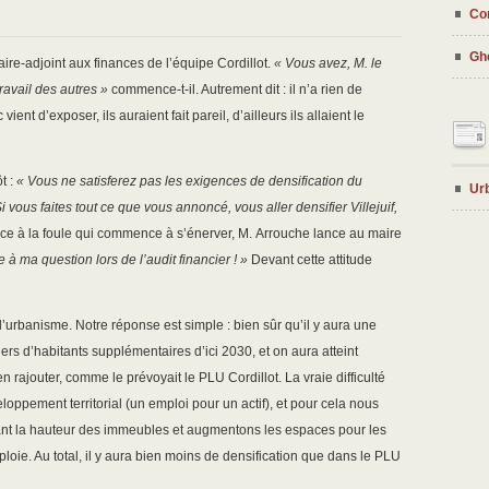
Con
Ghe
maire-adjoint aux finances de l’équipe Cordillot.
« Vous avez, M. le
avail des autres »
commence-t-il. Autrement dit : il n’a rien de
ent d’exposer, ils auraient fait pareil, d’ailleurs ils allaient le
ôt :
« Vous ne satisferez pas les exigences de densification du
Ur
i vous faites tout ce que vous annoncé, vous aller densifier Villejuif,
ace à la foule qui commence à s’énerver, M. Arrouche lance au maire
ma question lors de l’audit financier ! »
Devant cette attitude
l’urbanisme. Notre réponse est simple : bien sûr qu’il y aura une
iers d’habitants supplémentaires d’ici 2030, et on aura atteint
rajouter, comme le prévoyait le PLU Cordillot. La vraie difficulté
eloppement territorial (un emploi pour un actif), et pour cela nous
ant la hauteur des immeubles et augmentons les espaces pour les
mploie. Au total, il y aura bien moins de densification que dans le PLU