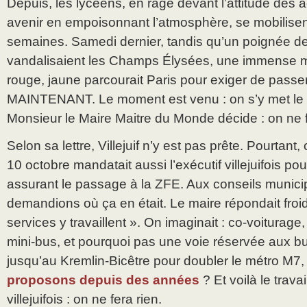
Depuis, les lycéens, en rage devant l’attitude des a
avenir en empoisonnant l’atmosphère, se mobilisen
semaines. Samedi dernier, tandis qu’un poignée d
vandalisaient les Champs Élysées, une immense ma
rouge, jaune parcourait Paris pour exiger de passe
MAINTENANT. Le moment est venu : on s’y met le 1E
Monsieur le Maire Maitre du Monde décide : on ne f
Selon sa lettre, Villejuif n’y est pas prête. Pourtan
10 octobre mandatait aussi l’exécutif villejuifois po
assurant le passage à la ZFE. Aux conseils munici
demandions où ça en était. Le maire répondait fro
services y travaillent ». On imaginait : co-voiturag
mini-bus, et pourquoi pas une voie réservée aux bu
jusqu’au Kremlin-Bicêtre pour doubler le métro M7
proposons depuis des années
? Et voilà le travai
villejuifois : on ne fera rien.