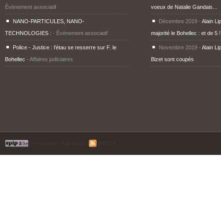
Évènement associatif
voeux de Natalie Gandais...
NANO-PARTICULES, NANO-
Décembre 2019 -
Alain Li
TECHNOLOGIES :
- Évènement associatif
majorité le Bohellec : et de 5 !
Police - Justice : l’étau se resserre sur F. le
Novembre 2019 -
Alain Li
Bohellec
- Affaires judiciaires
Bizet sont coupés
|
Se connecter
|
Plan du site
|
RSS 2.0