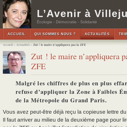
L’Avenir à Villeju
Écologie - Démocratie - Solidarité
ACCUEIL
QUI SOMMES NOUS ?
ACTUALITÉS
TRI
Accueil
>
Actualités
>
Zut ! le maire n’appliquera pas la ZFE
Zut ! le maire n’appliquera p
ZFE
Malgré les chiffres de plus en plus effa
refuse d’appliquer la Zone à Faibles É
de la Métropole du Grand Paris.
Vous avez peut-être déjà reçu la copieuse lettre du
Il faut arriver au milieu de la deuxième page pour lir