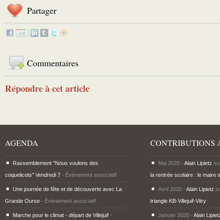
Partager
Commentaires
Répondre à cet article
AGENDA
CONTRIBUTIONS 
Rassemblement "Nous voulons des
Mai 2020 -
Alain Lipietz
su
coquelicots" Vendredi 7
- Évènement associatif
la rentrée scolaire : le maire 
Une journée de fête et de découverte avec La
Avril 2020 -
Alain Lipietz
s
Grande Ourse
- Évènement associatif
triangle KB-Villejuif-Vitry
Marche pour le climat - départ de Villejuif
-
Janvier 2020 -
Alain Lipiet