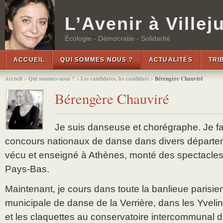
L’Avenir à Villeju
Écologie - Démocratie - Solidarité
ACCUEIL
QUI SOMMES NOUS ?
ACTUALITÉS
TRI
Accueil
>
Qui sommes-nous ?
>
Les candidates, les candidats
>
Bérengère Chauviré
Bérengère Chauviré
Je suis danseuse et chorégraphe. Je fai
concours nationaux de danse dans divers départem
vécu et enseigné à Athènes, monté des spectacles
Pays-Bas.
Maintenant, je cours dans toute la banlieue parisienn
municipale de danse de la Verrière, dans les Yvelin
et les claquettes au conservatoire intercommunal d