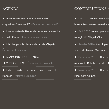
AGENDA
CONTRIBUTIONS 
Rassemblement "Nous voulons des
Mai 2020 -
Alain Lipietz
su
coquelicots" Vendredi 7
- Évènement associatif
la rentrée scolaire : le maire 
Une journée de fête et de découverte avec La
Avril 2020 -
Alain Lipietz
s
Grande Ourse
- Évènement associatif
triangle KB-Villejuif-Vitry
Marche pour le climat - départ de Villejuif
-
Janvier 2020 -
Alain Lipiet
Évènement associatif
voeux de Natalie Gandais...
NANO-PARTICULES, NANO-
Décembre 2019 -
Alain Li
TECHNOLOGIES :
- Évènement associatif
majorité le Bohellec : et de 5 !
Police - Justice : l’étau se resserre sur F. le
Novembre 2019 -
Alain Li
Bohellec
- Affaires judiciaires
Bizet sont coupés