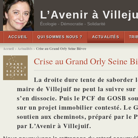
L’Avenir à Villeju
Écologie - Démocratie - Solidarité
ACCUEIL
QUI SOMMES NOUS ?
ACTUALITÉS
TRI
Accueil
>
Actualités
>
Crise au Grand Orly Seine Bièvre
Crise au Grand Orly Seine B
La droite dure tente de saborder
maire de Villejuif ne peut la suivre sur 
s’en dissocie. Puis le PCF du GOSB sou
sur un projet immobilier contesté. Le
soutien aux cheminots, préparé par le
par L’Avenir à Villejuif.