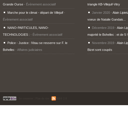
Grande Ourse
- Évènement associatif
triangle KB-Villejuif-Vitry
Marche pour le climat - départ de Villejuif
-
Janvier 2020 -
Alain Lipiet
Évènement associatif
voeux de Natalie Gandais...
NANO-PARTICULES, NANO-
Décembre 2019 -
Alain Li
TECHNOLOGIES :
- Évènement associatif
majorité le Bohellec : et de 5 !
Police - Justice : l’étau se resserre sur F. le
Novembre 2019 -
Alain Li
Bohellec
- Affaires judiciaires
Bizet sont coupés
|
Se connecter
|
Plan du site
|
RSS 2.0