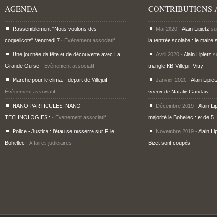
AGENDA
CONTRIBUTIONS 
Rassemblement "Nous voulons des
Mai 2020 -
Alain Lipietz
su
coquelicots" Vendredi 7
- Évènement associatif
la rentrée scolaire : le maire 
Une journée de fête et de découverte avec La
Avril 2020 -
Alain Lipietz
s
Grande Ourse
- Évènement associatif
triangle KB-Villejuif-Vitry
Marche pour le climat - départ de Villejuif
-
Janvier 2020 -
Alain Lipiet
Évènement associatif
voeux de Natalie Gandais...
NANO-PARTICULES, NANO-
Décembre 2019 -
Alain Li
TECHNOLOGIES :
- Évènement associatif
majorité le Bohellec : et de 5 !
Police - Justice : l’étau se resserre sur F. le
Novembre 2019 -
Alain Li
Bohellec
- Affaires judiciaires
Bizet sont coupés