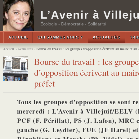
L’Avenir à Villeju
Écologie - Démocratie - Solidarité
ACCUEIL
QUI SOMMES NOUS ?
ACTUALITÉS
TRI
Accueil
>
Actualités
>
Bourse du travail : les groupes d’opposition écrivent au maire et au (
Bourse du travail : les groupe
d’opposition écrivent au mair
préfet
Tous les groupes d’opposition se sont r
mercredi : L’Avenir à Villejuif/EELV (
PCF (F. Périllat), PS (J. Lafon), MRC e
gauche (G. Leydier), FUE (JF Harel) e