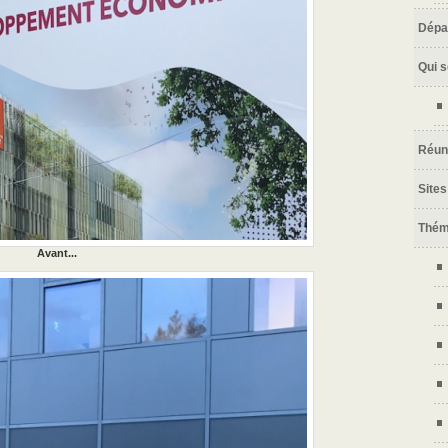
Dépa
Qui 
Réun
Sites
Thé
Avant...