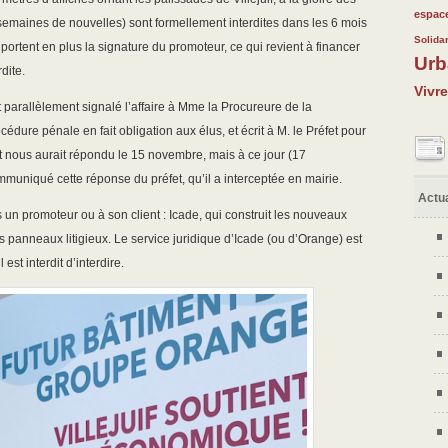
62/32
28/32
100/3
146/3
70/32
espace
es semaines de nouvelles) sont formellement interdites dans les 6 mois
55/32
118/3
323/3
Solidar
 portent en plus la signature du promoteur, ce qui revient à financer
Urb
43/32
146/3
214/3
dite.
Vivr
 parallèlement signalé l’affaire à Mme la Procureure de la
dure pénale en fait obligation aux élus, et écrit à M. le Préfet pour
fet nous aurait répondu le 15 novembre, mais à ce jour (17
muniqué cette réponse du préfet, qu’il a interceptée en mairie.
Actua
un promoteur ou à son client : Icade, qui construit les nouveaux
les panneaux litigieux. Le service juridique d’Icade (ou d’Orange) est
est interdit d’interdire.