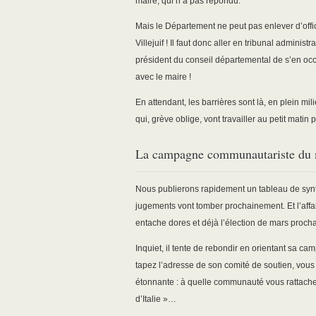
maire, qui n’a pas répondu.
Mais le Département ne peut pas enlever d’office
Villejuif ! Il faut donc aller en tribunal admini
président du conseil départemental de s’en occ
avec le maire !
En attendant, les barrières sont là, en plein mi
qui, grève oblige, vont travailler au petit matin p
La campagne communautariste du m
Nous publierons rapidement un tableau de synth
jugements vont tomber prochainement. Et l’affai
entache dores et déjà l’élection de mars prochai
Inquiet, il tente de rebondir en orientant sa 
tapez l’adresse de son comité de soutien, vou
étonnante : à quelle communauté vous rattachez
d’Italie »…