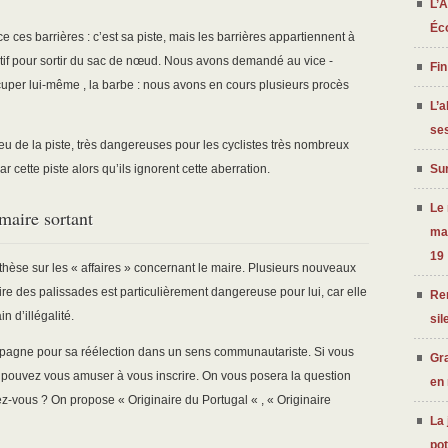
L’A
Éc
 ces barrières : c’est sa piste, mais les barrières appartiennent à
stratif pour sortir du sac de nœud. Nous avons demandé au vice -
Fin
uper lui-même , la barbe : nous avons en cours plusieurs procès
L’a
ses
lieu de la piste, très dangereuses pour les cyclistes très nombreux
Sur
ar cette piste alors qu’ils ignorent cette aberration.
Le
aire sortant
ma
19
èse sur les « affaires » concernant le maire. Plusieurs nouveaux
re des palissades est particulièrement dangereuse pour lui, car elle
Ren
n d’illégalité.
sil
campagne pour sa réélection dans un sens communautariste. Si vous
Gra
s pouvez vous amuser à vous inscrire. On vous posera la question
en
-vous ? On propose « Originaire du Portugal « , « Originaire
La 
po