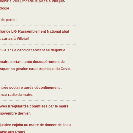
venir à Villejuif cède la place à Villejuif-
ologie
 de partie !
lliance LR- Rassemblement National abat
 cartes à Villejuif
 FR 3 : Le candidat sortant se dégonfle
 maire sortant tente désespérément de
squer sa gestion catastrophique du Covid-
trée scolaire après déconfinement :
ence-radio du maire.
ves irrégularités commises par le maire
 novembre dernier.
justice enjoint au maire de donner de l’eau
table aux Roms