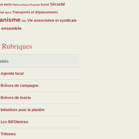
3
3
23
23
3
Sécurité
s verts
Santé
Petite enfance
Propreté
3
23
23
Transports et déplacements
ité
Sport
anisme
3
23
23
Vie associative et syndicale
Vélo
e ensemble
Rubriques
lités
Agenda local
Brèves de campagne
Brèves de mairie
Initiatives pour la planète
Les INFOlettres
Tribunes