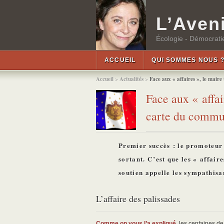
L’Aveni
Écologie - Démocratie
ACCUEIL
QUI SOMMES NOUS 
Accueil
>
Actualités
>
Face aux « affaires », le mair
Face aux « affai
carte du commu
Premier succès : le promoteur 
sortant. C’est que les « affair
soutien appelle les sympathis
L’affaire des palissades
Comme on vous l’a expliqué
, les centaines de