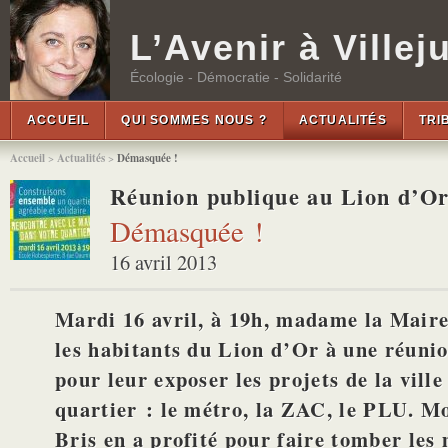
L’Avenir à Villeju
Écologie - Démocratie - Solidarité
ACCUEIL
QUI SOMMES NOUS ?
ACTUALITÉS
TRI
Accueil
>
Actualités
>
Démasquée !
Réunion publique au Lion d’O
Démasquée !
16 avril 2013
Mardi 16 avril, à 19h, madame la Maire 
les habitants du Lion d’Or à une réuni
pour leur exposer les projets de la ville
quartier : le métro, la ZAC, le PLU. M
Bris en a profité pour faire tomber les