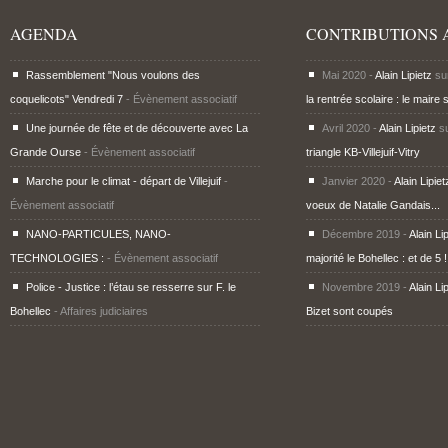
AGENDA
CONTRIBUTIONS 
Rassemblement "Nous voulons des
Mai 2020 -
Alain Lipietz
su
coquelicots" Vendredi 7
- Évènement associatif
la rentrée scolaire : le maire 
Une journée de fête et de découverte avec La
Avril 2020 -
Alain Lipietz
s
Grande Ourse
- Évènement associatif
triangle KB-Villejuif-Vitry
Marche pour le climat - départ de Villejuif
-
Janvier 2020 -
Alain Lipiet
Évènement associatif
voeux de Natalie Gandais...
NANO-PARTICULES, NANO-
Décembre 2019 -
Alain Li
TECHNOLOGIES :
- Évènement associatif
majorité le Bohellec : et de 5 !
Police - Justice : l’étau se resserre sur F. le
Novembre 2019 -
Alain Li
Bohellec
- Affaires judiciaires
Bizet sont coupés