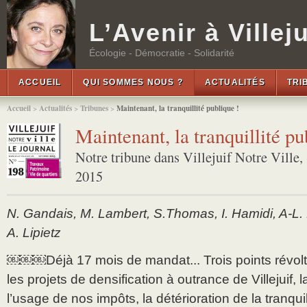
L’Avenir à Villeju
Écologie - Démocratie - Solidarité
ACCUEIL
QUI SOMMES NOUS ?
ACTUALITÉS
TRI
Accueil
>
Actualités
>
Tribunes
>
Maintenant, la tranquillité publique !
Maintenant, la tranquillité pu
Notre tribune dans Villejuif Notre Ville
2015
N. Gandais, M. Lambert, S.Thomas, I. Hamidi, A-L. 
A. Lipietz
￼￼￼Déjà 17 mois de mandat... Trois points révoltaie
les projets de densification à outrance de Villejuif,
l’usage de nos impôts, la détérioration de la tranqui