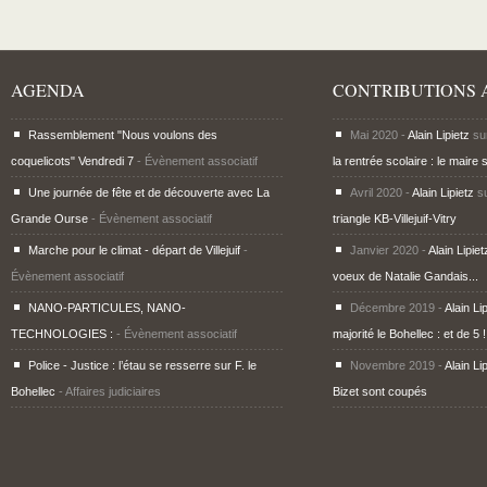
AGENDA
CONTRIBUTIONS 
Rassemblement "Nous voulons des
Mai 2020 -
Alain Lipietz
su
coquelicots" Vendredi 7
- Évènement associatif
la rentrée scolaire : le maire 
Une journée de fête et de découverte avec La
Avril 2020 -
Alain Lipietz
s
Grande Ourse
- Évènement associatif
triangle KB-Villejuif-Vitry
Marche pour le climat - départ de Villejuif
-
Janvier 2020 -
Alain Lipiet
Évènement associatif
voeux de Natalie Gandais...
NANO-PARTICULES, NANO-
Décembre 2019 -
Alain Li
TECHNOLOGIES :
- Évènement associatif
majorité le Bohellec : et de 5 !
Police - Justice : l’étau se resserre sur F. le
Novembre 2019 -
Alain Li
Bohellec
- Affaires judiciaires
Bizet sont coupés