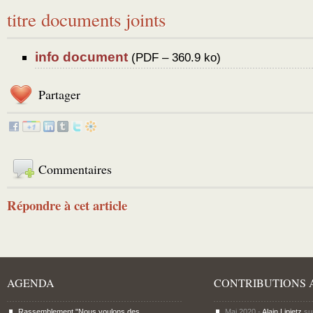
titre documents joints
info document
(
PDF – 360.9 ko
)
Partager
Commentaires
Répondre à cet article
AGENDA
CONTRIBUTIONS 
Rassemblement "Nous voulons des
Mai 2020 -
Alain Lipietz
su