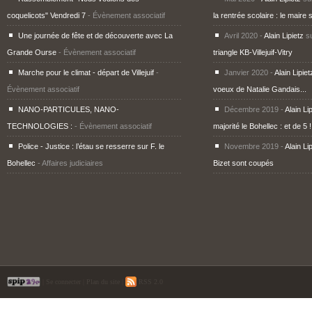
coquelicots" Vendredi 7
- Évènement associatif
la rentrée scolaire : le maire 
Une journée de fête et de découverte avec La
Avril 2020 -
Alain Lipietz
s
Grande Ourse
- Évènement associatif
triangle KB-Villejuif-Vitry
Marche pour le climat - départ de Villejuif
-
Janvier 2020 -
Alain Lipiet
Évènement associatif
voeux de Natalie Gandais...
NANO-PARTICULES, NANO-
Décembre 2019 -
Alain Li
TECHNOLOGIES :
- Évènement associatif
majorité le Bohellec : et de 5 !
Police - Justice : l’étau se resserre sur F. le
Novembre 2019 -
Alain Li
Bohellec
- Affaires judiciaires
Bizet sont coupés
|
Se connecter
|
Plan du site
|
RSS 2.0