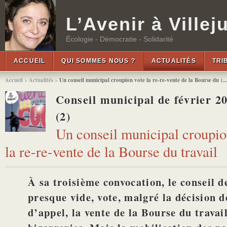
L’Avenir à Villeju
Écologie - Démocratie - Solidarité
ACCUEIL
QUI SOMMES NOUS ?
ACTUALITÉS
TRI
Accueil
>
Actualités
>
Un conseil municipal croupion vote la re-re-vente de la Bourse du (..
Conseil municipal de février 2
(2)
Un conseil municipal croupio
la re-re-vente de la Bourse du travail
À sa troisième convocation, le conseil de
presque vide, vote, malgré la décision 
d’appel, la vente de la Bourse du travai