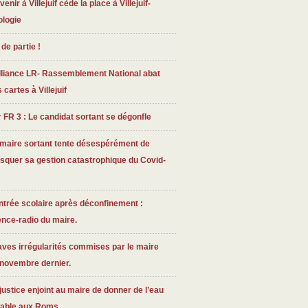
venir à Villejuif cède la place à Villejuif-
ologie
 de partie !
lliance LR- Rassemblement National abat
 cartes à Villejuif
 FR 3 : Le candidat sortant se dégonfle
 maire sortant tente désespérément de
squer sa gestion catastrophique du Covid-
trée scolaire après déconfinement :
ence-radio du maire.
ves irrégularités commises par le maire
 novembre dernier.
justice enjoint au maire de donner de l’eau
table aux Roms