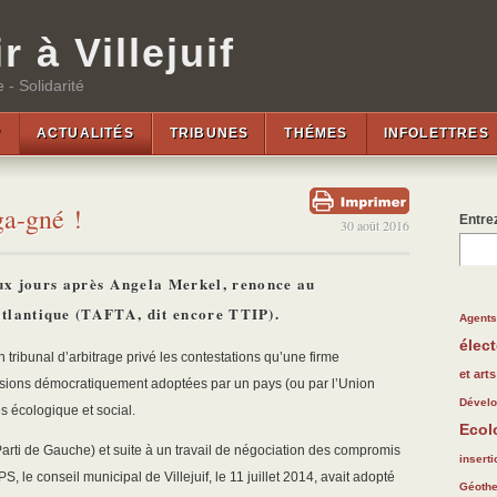
r à Villejuif
 - Solidarité
?
ACTUALITÉS
TRIBUNES
THÉMES
INFOLETTRES
a-gné !
Entrez
30 août 2016
ux jours après Angela Merkel, renonce au
atlantique (TAFTA, dit encore TTIP).
77/28
136/2
195/2
Agents 
élect
190/2
49/28
101/2
tribunal d’arbitrage privé les contestations qu’une firme
152/2
38/28
73/28
et arts
cisions démocratiquement adoptées par un pays (ou par l’Union
73/28
173/2
179/2
Dével
s écologique et social.
Ecol
66/28
70/28
(Parti de Gauche) et suite à un travail de négociation des compromis
66/28
60/28
27/28
126/2
66/28
inserti
S, le conseil municipal de Villejuif, le 11 juillet 2014, avait adopté
14/28
107/2
63/28
82/28
96/28
Géoth