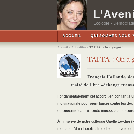
L’Aveni
Écologie - Démocratie
ACCUEIL
QUI SOMMES NOUS 
Accueil
>
Actualités
>
TAFTA : On a ga-gné !
TAFTA : On a g
François Hollande, de
traité de libre –échange trans
Fondamentalement cet accord , en confiant à un 
multinationale pourraient lancer contre les dé
européenne), aurait rendu impossible le progrè
À l’initiative de notre collègue Gaëlle Leydier 
mené par Alain Lipietz afin d’obtenir le vote du P