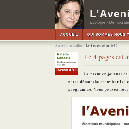
L’Aveni
Écologie - Démocratie
ACCUEIL
QUI SOMMES NOUS 
Accueil
>
Actualités
>
Le 4 pages est arrivé !
Le 4 pages est a
Le premier journal de
notre démarche et inviter les c
programme. Vous pouvez nous a