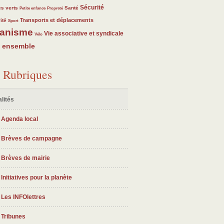
3
3
3
83
3
Sécurité
s verts
Santé
Petite enfance
Propreté
3
83
83
Transports et déplacements
ité
Sport
anisme
3
83
83
Vie associative et syndicale
Vélo
e ensemble
Rubriques
lités
Agenda local
Brèves de campagne
Brèves de mairie
Initiatives pour la planète
Les INFOlettres
Tribunes