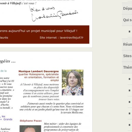
Dépa
Qui 
Réun
Sites
Thé