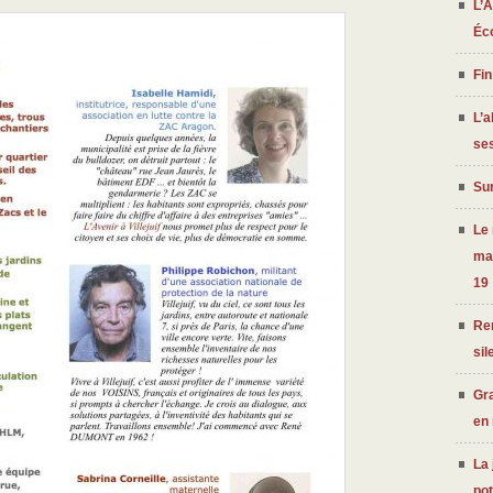
L’A
Éc
Fin
L’a
ses
Sur
Le
ma
19
Ren
sil
Gra
en
La 
po