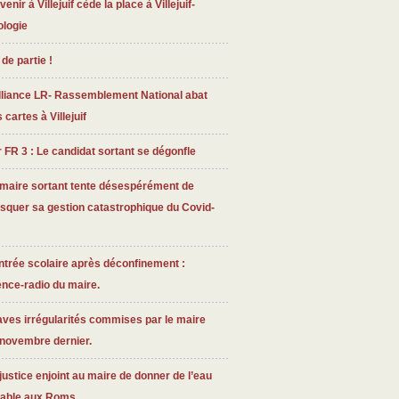
venir à Villejuif cède la place à Villejuif-
ologie
 de partie !
lliance LR- Rassemblement National abat
 cartes à Villejuif
 FR 3 : Le candidat sortant se dégonfle
 maire sortant tente désespérément de
squer sa gestion catastrophique du Covid-
trée scolaire après déconfinement :
ence-radio du maire.
ves irrégularités commises par le maire
 novembre dernier.
justice enjoint au maire de donner de l’eau
table aux Roms