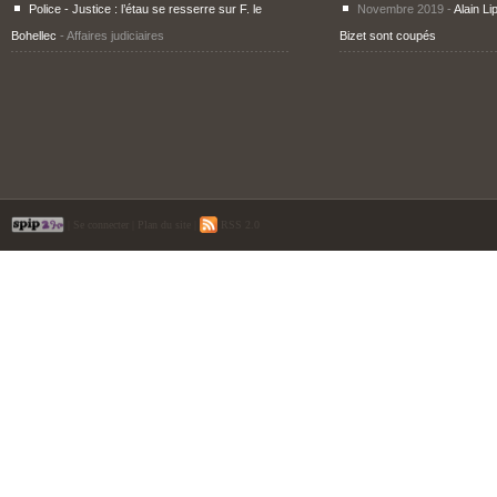
Police - Justice : l’étau se resserre sur F. le
Novembre 2019 -
Alain Li
Bohellec
- Affaires judiciaires
Bizet sont coupés
|
Se connecter
|
Plan du site
|
RSS 2.0