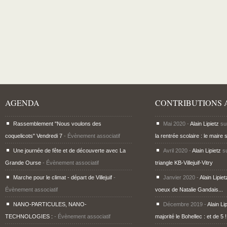
AGENDA
CONTRIBUTIONS 
Rassemblement "Nous voulons des
Mai 2020 -
Alain Lipietz
su
coquelicots" Vendredi 7
- Évènement associatif
la rentrée scolaire : le maire 
Une journée de fête et de découverte avec La
Avril 2020 -
Alain Lipietz
s
Grande Ourse
- Évènement associatif
triangle KB-Villejuif-Vitry
Marche pour le climat - départ de Villejuif
-
Janvier 2020 -
Alain Lipiet
Évènement associatif
voeux de Natalie Gandais...
NANO-PARTICULES, NANO-
Décembre 2019 -
Alain Li
TECHNOLOGIES :
- Évènement associatif
majorité le Bohellec : et de 5 !