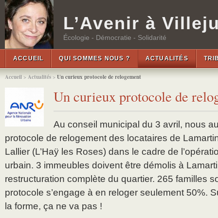
L’Avenir à Villeju
Écologie - Démocratie - Solidarité
ACCUEIL
QUI SOMMES NOUS ?
ACTUALITÉS
TRI
Accueil
>
Actualités
>
Un curieux protocole de relogement
Un curieux protocole de rel
Au conseil municipal du 3 avril, nous au
protocole de relogement des locataires de Lamartine 
Lallier (L’Haÿ les Roses) dans le cadre de l’opérat
urbain. 3 immeubles doivent être démolis à Lamart
restructuration complète du quartier. 265 familles so
protocole s’engage à en reloger seulement 50%. S
la forme, ça ne va pas !